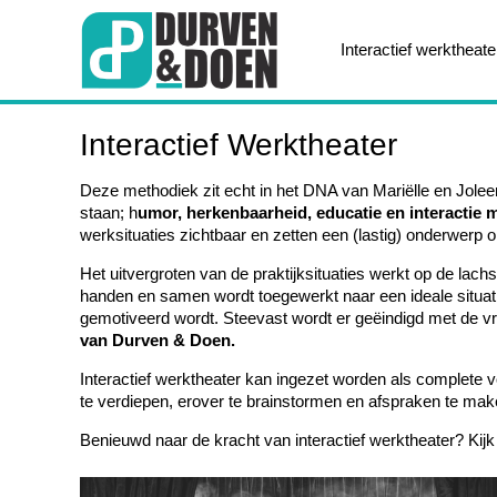
Interactief werktheate
Interactief Werktheater
Deze methodiek zit echt in het DNA van Mariëlle en Jolee
staan; h
umor, herkenbaarheid, educatie en interactie m
werksituaties zichtbaar en zetten een (lastig) onderwerp o
Het uitvergroten van de praktijksituaties werkt op de lach
handen en samen wordt toegewerkt naar een ideale situati
gemotiveerd wordt. Steevast wordt er geëindigd met de v
van Durven & Doen.
Interactief werktheater kan ingezet worden als complete vo
te verdiepen, erover te brainstormen en afspraken te m
Benieuwd naar de kracht van interactief werktheater? Kijk