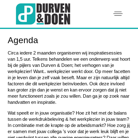
Agenda
Circa iedere 2 maanden organiseren wij inspiratiesessies
van 1,5 uur. Telkens behandelen we een onderwerp wat hoort
bij de pijlers van Durven & Doen; het verhogen van je
werkplezier! Want.. werkplezier werkt door. Op meer facetten
in je leven dan je zelf vaak beseft. Maar er zijn natuurlijk altijd
factoren die dit werkplezier beïnvloeden. Ook deze invloed
kan groter zijn dan je wenst en kan ervoor zorgen dat jij niet
meer functioneert zoals je zou willen. Dan ga je op zoek naar
handvatten en inspiratie.
Wat speelt er in jouw organisatie? Hoe zit het met de balans
tussen de werkdrukbeleving & het werkplezier in jouw team?
In combinatie met de krapte op de arbeidsmarkt? Hoe zorg jij
er samen met jouw collega ’s voor dat je werk leuk blijft en je
niet verdwijnt tussen alle overige energievreters? Daar willen